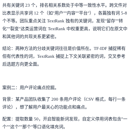
共有关键词 23 个，排名相关系数处于中等一致性水平。跨文件对
比表显示共享词 12 个（如"用户""内容""平台"），各篇独有词 5-8
个不等。团队重点关注 TextRank 独有的关键词，发现"留存""转
化""裂变"这类运营词在 TextRank 中权重更高，说明它们在原文中
和其他词的共现关系更紧密。
结论：两种方法的分歧关键词往往是价值所在。TF-IDF 捕捉稀有
但有代表性的词，TextRank 捕捉上下文关联紧密的词，交叉参考
后选题方向更全面。
案例二：用户评论痛点挖掘。
背景：某产品团队收集了 200 条用户评论（CSV 格式，每行一条
评论），想了解用户最关心的功能点和痛点。
配置：提取数量 50，开启智能新词发现，自定义停用词表包含"一
个""这个""那个"等口语化填充词。