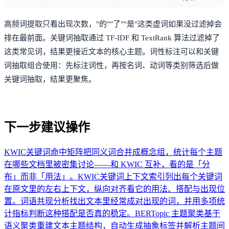
高频词提取只看出现次数，"的""了""是"这类虚词如果没过滤掉会
排在最前面。关键词抽取通过 TF-IDF 和 TextRank 算法过滤掉了
这类常见词，结果更接近文本的核心主题。词性标注可以和关键
词抽取组合使用：先标注词性，再按名词、动词等类别筛选后做
关键词抽取，结果更聚焦。
下一步建议操作
KWIC关键词命中矩阵
把同义词合并成概念组，统计每个主题
在哪些文档里被密集讨论——和 KWIC 互补，看的是「分
布」而非「用法」。
KWIC关键词上下文索引
列出每个关键词
在原文里的左右上下文，纵向对齐看它的用法、搭配与出现位
置。
词语共现分析
找出文本里经常成对出现的词，并用多项统
计指标判断这种搭配是否真的稳定。
BERTopic 主题聚类
基于
语义聚类重建文本主题结构，自动生成抽象标签并解析主题间