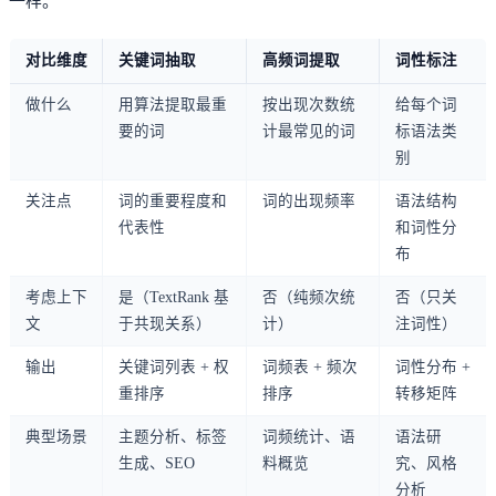
一样。
对比维度
关键词抽取
高频词提取
词性标注
做什么
用算法提取最重
按出现次数统
给每个词
要的词
计最常见的词
标语法类
别
关注点
词的重要程度和
词的出现频率
语法结构
代表性
和词性分
布
考虑上下
是（TextRank 基
否（纯频次统
否（只关
文
于共现关系）
计）
注词性）
输出
关键词列表 + 权
词频表 + 频次
词性分布 +
重排序
排序
转移矩阵
典型场景
主题分析、标签
词频统计、语
语法研
生成、SEO
料概览
究、风格
分析