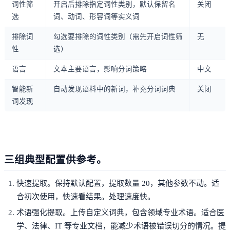
词性筛
开启后排除指定词性类别，默认保留名
关闭
选
词、动词、形容词等实义词
排除词
勾选要排除的词性类别（需先开启词性筛
无
性
选）
语言
文本主要语言，影响分词策略
中文
智能新
自动发现语料中的新词，补充分词词典
关闭
词发现
三组典型配置供参考。
快速提取。保持默认配置，提取数量 20，其他参数不动。适
合初次使用，快速看结果。处理速度快。
术语强化提取。上传自定义词典，包含领域专业术语。适合医
学、法律、IT 等专业文档，能减少术语被错误切分的情况。提