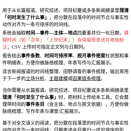
用于从长篇报道、研究综述、项目纪要或多条新闻摘录里
理清
「何时发生了什么事」
，把分散在段落中的时间节点与事实性
动作对齐为一条可排序的时间线。
系统会抽取
时间—事件—主体—地点
四要素并归一化日期，
模
糊时间（如「次年」「上世纪末」）会保留原表述并单独标
注
；CSV 上传时可指定正文列与日期列。
报告给出
事件条数
、
时间可排序率
、
按月事件密度
柱状图和事
件明细表，方便你做脉络梳理、年表写作与汇报展示。
适合新闻报道的时间线整理、田野调查的事件梳理，输出常用
于下一步的
立场分析
、
主题建模
或
因果链条梳理
。
当你需要从长篇报道、研究综述、项目纪要或多条新闻摘录里
理清「何时发生了什么事」
时，把材料上传给本工具，它会整
理带时间的
事件条目
（含主体、地点与原文依据），方便你做
脉络梳理、写作年表与课堂/汇报展示。
基于对全文语义的阅读，把分散在段落里的时间节点与事实性
动作对齐为一条时间线；日期表述会尽量归一成可排序的形